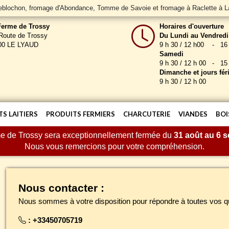
Reblochon, fromage d'Abondance, Tomme de Savoie et fromage à Raclette à 
Ferme de Trossy
Horaires d'ouverture
Route de Trossy
Du Lundi au Vendredi
00 LE LYAUD
9 h 30 / 12 h00 - 16 
Samedi
9 h 30 / 12 h 00 - 15 
Dimanche et jours fér
9 h 30 / 12 h 00
S LAITIERS
PRODUITS FERMIERS
CHARCUTERIE
VIANDES
BOI
me de Trossy sera exceptionnellement fermée du
31 août au 6 
Nous vous remercions pour votre compréhension.
Nous contacter :
Nous sommes à votre disposition pour répondre à toutes vos 
:
+33450705719