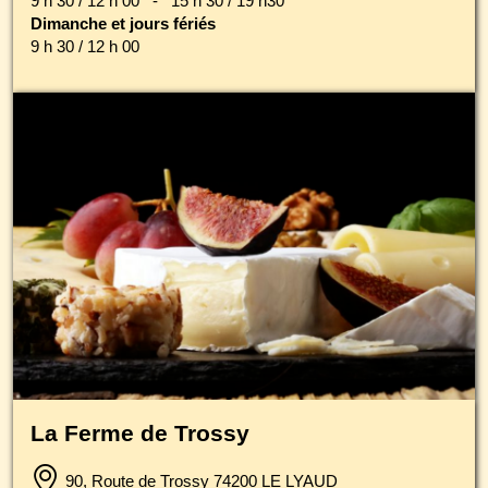
9 h 30 / 12 h 00 - 15 h 30 / 19 h30
Dimanche et jours fériés
9 h 30 / 12 h 00
La Ferme de Trossy
90, Route de Trossy 74200 LE LYAUD