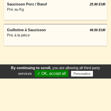
Saucisson Porc / Bœuf
25.90 EUR
Prix au Kg
Guillotine à Saucisson
49.50 EUR
Prix à la pièce
By continuing to scroll,
you are allowing all third-party
Appeler
E-Mail
Venir
services
✓ OK, accept all
Personalize
La Ferme de Trossy
90, Route de Trossy
74200 LE LYAUD
:
+33450705719
Fax
: 04 50 70 57 19
:
contact@lafermedetrossy.com