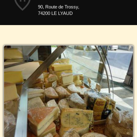
home_pin
90, Route de Trossy,
74200 LE LYAUD
Fromages